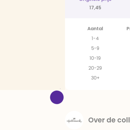
17,45
Aantal
P
1-4
5-9
10-19
20-29
30+
Over de coll