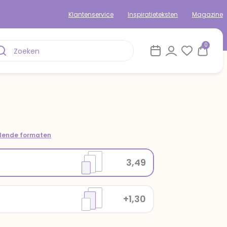
Klantenservice
Inspiratieteksten
Magazine
0
llende formaten
3,49
+1,30