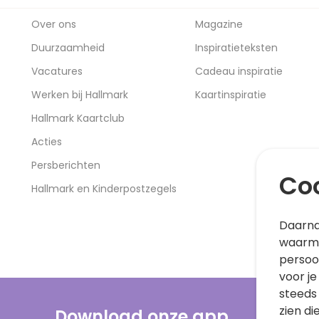
Over ons
Magazine
Duurzaamheid
Inspiratieteksten
Vacatures
Cadeau inspiratie
Werken bij Hallmark
Kaartinspiratie
Hallmark Kaartclub
Acties
Persberichten
Coo
Hallmark en Kinderpostzegels
Daarna
waarme
persoo
voor je
steeds
zien di
Download onze app