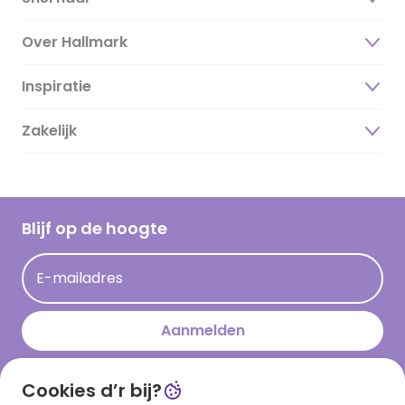
Over Hallmark
Inspiratie
Over ons
Duurzaamheid
Zakelijk
Magazine
Vacatures
Inspiratieteksten
Inloggen retailer
Werken bij Hallmark
Cadeau inspiratie
Hallmark Kaartclub
Blijf op de hoogte
Kaartinspiratie
Acties
E-mailadres
Persberichten
Hallmark en Kinderpostzegels
Aanmelden
Cookies d’r bij?
Download onze app