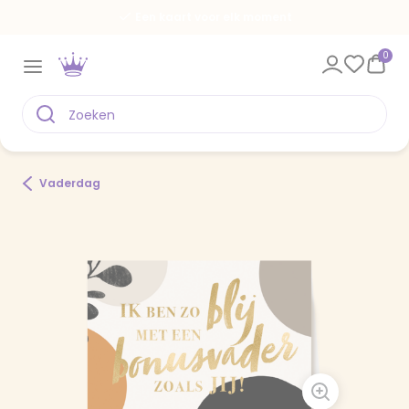
Een kaart voor elk moment
0
Vaderdag