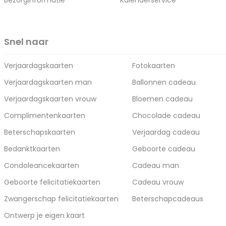
Bezorginformatie
Kalenderservice
Snel naar
Verjaardagskaarten
Fotokaarten
Verjaardagskaarten man
Ballonnen cadeau
Verjaardagskaarten vrouw
Bloemen cadeau
Complimentenkaarten
Chocolade cadeau
Beterschapskaarten
Verjaardag cadeau
Bedanktkaarten
Geboorte cadeau
Condoleancekaarten
Cadeau man
Geboorte felicitatiekaarten
Cadeau vrouw
Zwangerschap felicitatiekaarten
Beterschapcadeaus
Ontwerp je eigen kaart