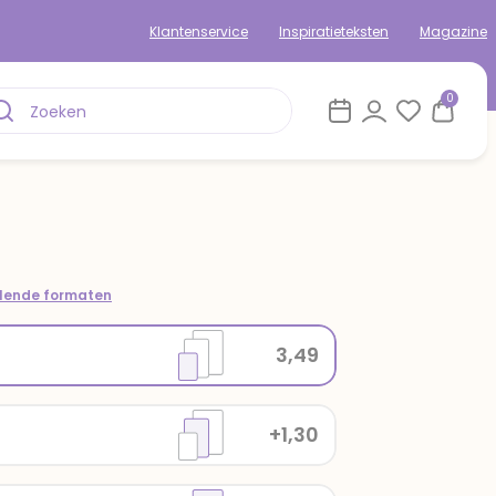
Klantenservice
Inspiratieteksten
Magazine
0
llende formaten
3,49
+1,30