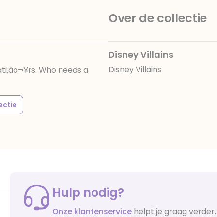
Over de collectie
Disney Villains
Disney Villains
mati‚àö¬¥rs. Who needs a
ectie
Hulp nodig?
Onze klantenservice
helpt je graag verder.