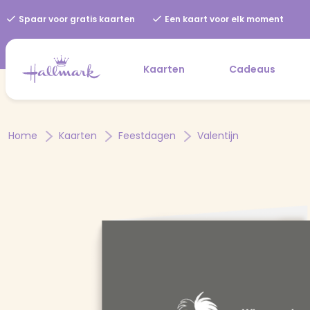
Spaar voor gratis kaarten
Een kaart voor elk moment
Kaarten
Cadeaus
Home
Kaarten
Feestdagen
Valentijn