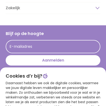
Duurzaamheid
Zakelijk
Magazine
Vacatures
Inspiratieteksten
Inloggen retailer
Werken bij Hallmark
Cadeau inspiratie
Hallmark Kaartclub
Blijf op de hoogte
Kaartinspiratie
Acties
E-mailadres
Persberichten
Hallmark en Kinderpostzegels
Aanmelden
Cookies d’r bij?
Download onze app
Daarnaast hebben we ook de digitale cookies, waarmee
we jouw digitale leven makkelijker en persoonlijker
maken. Zo onthouden we bijvoorbeeld voor je wat er in je
winkelmandje zat, verbeteren we steeds onze website en
laten we je als eerst producten zien die het best passen