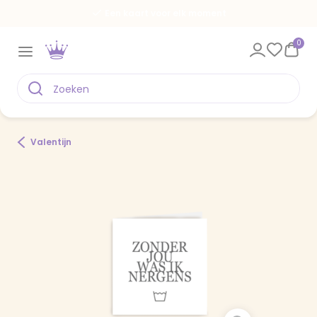
Een kaart voor elk moment
0
Valentijn