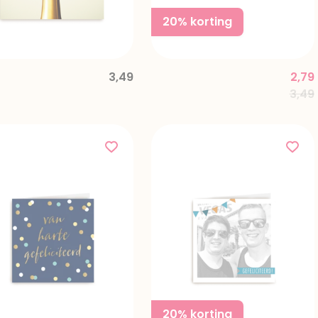
20% korting
3,49
2,79
Pric
3,49
20% korting