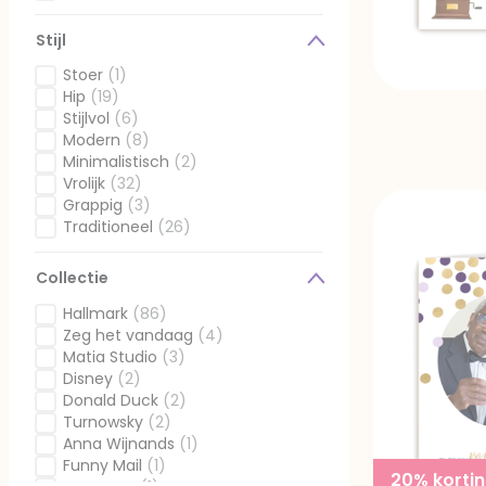
Gefilterd op Ontvanger: Kids neutraal
Stijl
Stoer
(1)
Gefilterd op Stijl: Stoer
Hip
(19)
Gefilterd op Stijl: Hip
Stijlvol
(6)
Gefilterd op Stijl: Stijlvol
Modern
(8)
Gefilterd op Stijl: Modern
Minimalistisch
(2)
Gefilterd op Stijl: Minimalistisch
Vrolijk
(32)
Gefilterd op Stijl: Vrolijk
Grappig
(3)
Gefilterd op Stijl: Grappig
Traditioneel
(26)
Gefilterd op Stijl: Traditioneel
Collectie
Hallmark
(86)
Gefilterd op Collectie: Hallmark
Zeg het vandaag
(4)
Gefilterd op Collectie: Zeg het vandaag
Matia Studio
(3)
Gefilterd op Collectie: Matia Studio
Disney
(2)
Gefilterd op Collectie: Disney
Donald Duck
(2)
Gefilterd op Collectie: Donald Duck
Turnowsky
(2)
Gefilterd op Collectie: Turnowsky
Anna Wijnands
(1)
Gefilterd op Collectie: Anna Wijnands
Funny Mail
(1)
20% korti
Gefilterd op Collectie: Funny Mail