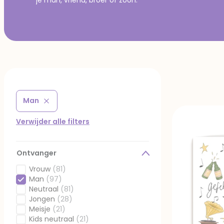
Man
Verwijder filter Gefilterd op Ontvanger: Man
Verwijder alle filters
Ontvanger
Vrouw
(81)
Gefilterd op Ontvanger: Vrouw
Man
(97)
Geselecteerd Gefilterd op Ontvanger: Man
Neutraal
(81)
Gefilterd op Ontvanger: Neutraal
Jongen
(28)
Gefilterd op Ontvanger: Jongen
Meisje
(21)
Gefilterd op Ontvanger: Meisje
Kids neutraal
(21)