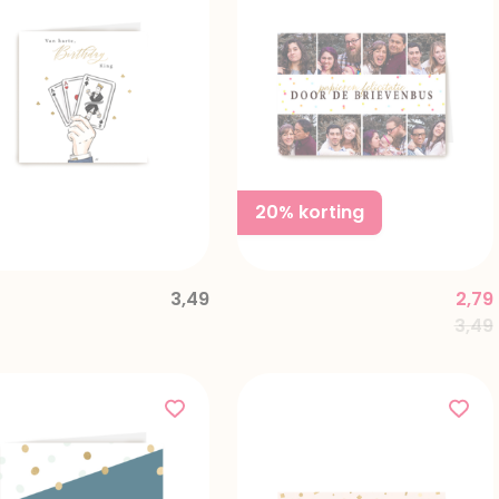
20% korting
3,49
2,79
Pric
3,49