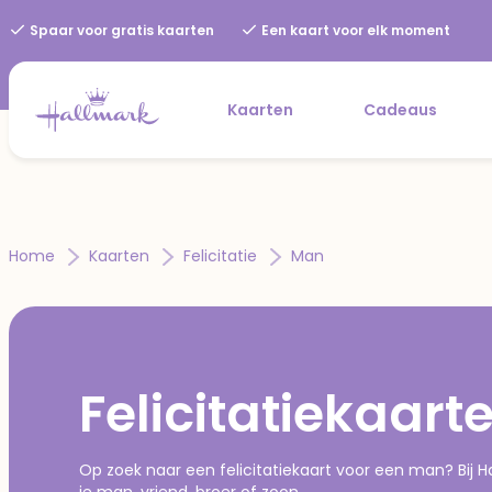
Spaar voor gratis kaarten
Een kaart voor elk moment
Kaarten
Cadeaus
Home
Kaarten
Felicitatie
Man
Felicitatiekaar
Op zoek naar een felicitatiekaart voor een man? Bij Ha
je man, vriend, broer of zoon.