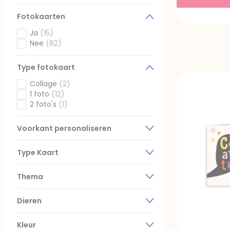
Star Wars
(1)
Gefilterd op Collectie: Star Wars
Warner Bros
(1)
Fotokaarten
Gefilterd op Collectie: Warner Bros
Ja
(15)
Gefilterd op Fotokaarten: Ja
Nee
(82)
Gefilterd op Fotokaarten: Nee
Type fotokaart
Collage
(2)
Gefilterd op Type fotokaart: Collage
1 foto
(12)
Gefilterd op Type fotokaart: 1 foto
2 foto's
(1)
Gefilterd op Type fotokaart: 2 foto's
Voorkant personaliseren
Type Kaart
Thema
Dieren
Kleur