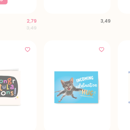
2,79
3,49
Price reduced from
to
3,49