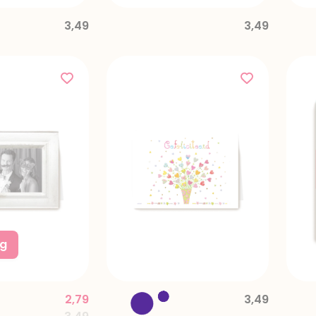
3,49
3,49
ng
2,79
3,49
Price reduced from
to