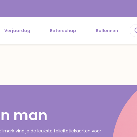
Verjaardag
Beterschap
Ballonnen
ten man
llmark vind je de leukste felicitatiekaarten voor