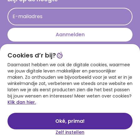
Kaartinspiratie
Acties
E-mailadres
Persberichten
Hallmark en Kinderpostzegels
Aanmelden
Cookies d’r bij?
Download onze app
Daarnaast hebben we ook de digitale cookies, waarmee
we jouw digitale leven makkelijker en persoonlijker
maken. Zo onthouden we bijvoorbeeld voor je wat er in je
winkelmandje zat, verbeteren we steeds onze website en
laten we je als eerst producten zien die het best passen
bij jouw wensen en interesses! Meer weten over cookies?
Klik dan hier.
Algemene voorwaarden
Privacy statement
Cookies
© 1999 - 2025 Hallmark
Oké, prima!
Zelf instellen