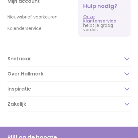
Mijn account
Hulp nodig?
Onze
Nieuwsbrief voorkeuren
klantenservice
helpt je graag
Kalenderservice
verder.
Snel naar
Over Hallmark
Inspiratie
Over ons
Duurzaamheid
Zakelijk
Magazine
Vacatures
Inspiratieteksten
Inloggen retailer
Werken bij Hallmark
Cadeau inspiratie
Hallmark Kaartclub
Blijf op de hoogte