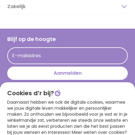
Duurzaamheid
Zakelijk
Magazine
Vacatures
Inspiratieteksten
Inloggen retailer
Werken bij Hallmark
Cadeau inspiratie
Hallmark Kaartclub
Blijf op de hoogte
Kaartinspiratie
Acties
E-mailadres
Persberichten
Hallmark en Kinderpostzegels
Aanmelden
Cookies d’r bij?
Download onze app
Daarnaast hebben we ook de digitale cookies, waarmee
we jouw digitale leven makkelijker en persoonlijker
maken. Zo onthouden we bijvoorbeeld voor je wat er in je
winkelmandje zat, verbeteren we steeds onze website en
laten we je als eerst producten zien die het best passen
bij jouw wensen en interesses! Meer weten over cookies?