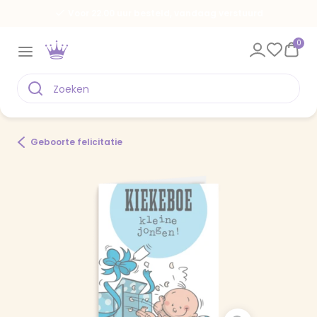
Voor 22.00 uur besteld, vandaag verstuurd
0
Geboorte felicitatie