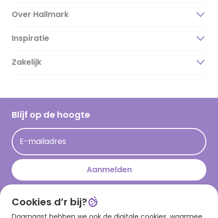
Over Hallmark
Inspiratie
Over ons
Duurzaamheid
Zakelijk
Magazine
Vacatures
Inspiratieteksten
Inloggen retailer
Werken bij Hallmark
Cadeau inspiratie
Hallmark Kaartclub
Blijf op de hoogte
Kaartinspiratie
Acties
E-mailadres
Persberichten
Hallmark en Kinderpostzegels
Aanmelden
Cookies d’r bij?
Download onze app
Daarnaast hebben we ook de digitale cookies, waarmee