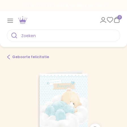
Voor 22.00 uur besteld, vandaag verstuurd
0
Geboorte felicitatie