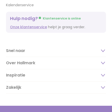
Kalenderservice
Hulp nodig?
Klantenservice is online
Onze klantenservice
helpt je graag verder.
Snel naar
Over Hallmark
Inspiratie
Over ons
Duurzaamheid
Zakelijk
Magazine
Vacatures
Inspiratieteksten
Inloggen retailer
Werken bij Hallmark
Cadeau inspiratie