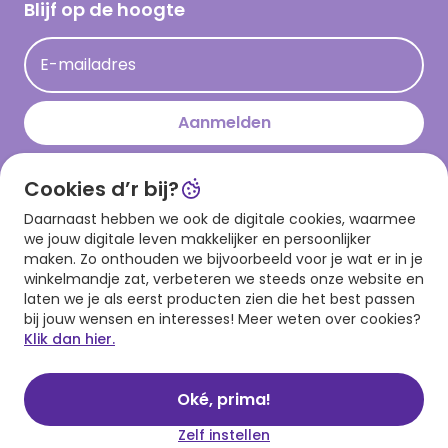
Hallmark Kaartclub
Blijf op de hoogte
Kaartinspiratie
Acties
E-mailadres
Persberichten
Hallmark en Kinderpostzegels
Aanmelden
Cookies d’r bij?
Download onze app
Daarnaast hebben we ook de digitale cookies, waarmee
we jouw digitale leven makkelijker en persoonlijker
maken. Zo onthouden we bijvoorbeeld voor je wat er in je
winkelmandje zat, verbeteren we steeds onze website en
laten we je als eerst producten zien die het best passen
bij jouw wensen en interesses! Meer weten over cookies?
Klik dan hier.
Algemene voorwaarden
Privacy statement
Cookies
© 1999 - 2025 Hallmark
Oké, prima!
Zelf instellen