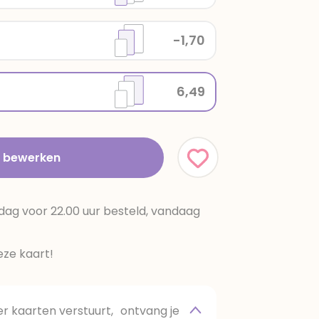
-1,70
6,49
t bewerken
dag voor 22.00 uur besteld, vandaag
ze kaart!
 kaarten verstuurt, ontvang je