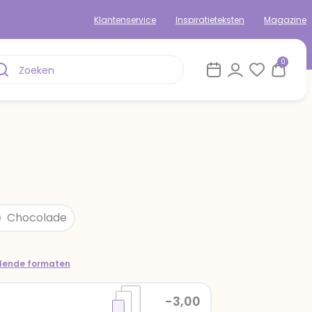
Klantenservice
Inspiratieteksten
Magazine
0
Chocolade
llende formaten
-3,00