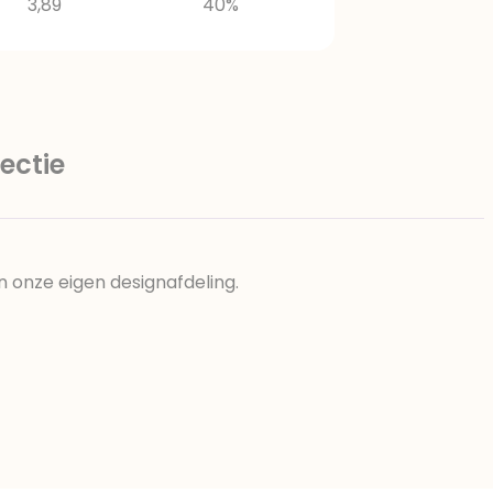
3,89
40%
ectie
n onze eigen designafdeling.