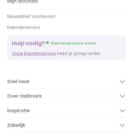
Mijn account
Nieuwsbrief voorkeuren
Kalenderservice
Hulp nodig?
Klantenservice is online
Onze klantenservice
helpt je graag verder.
Snel naar
Over Hallmark
Inspiratie
Over ons
Duurzaamheid
Zakelijk
Magazine