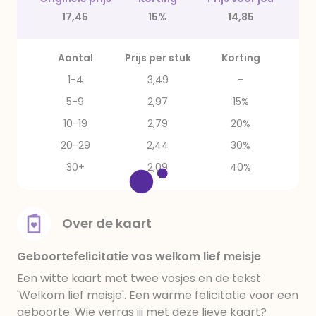
17,45
15%
14,85
Aantal
Prijs per stuk
Korting
1-4
3,49
-
5-9
2,97
15%
10-19
2,79
20%
20-29
2,44
30%
30+
2,09
40%
Over de kaart
Geboortefelicitatie vos welkom lief meisje
Een witte kaart met twee vosjes en de tekst
'Welkom lief meisje'. Een warme felicitatie voor een
geboorte. Wie verras jij met deze lieve kaart?