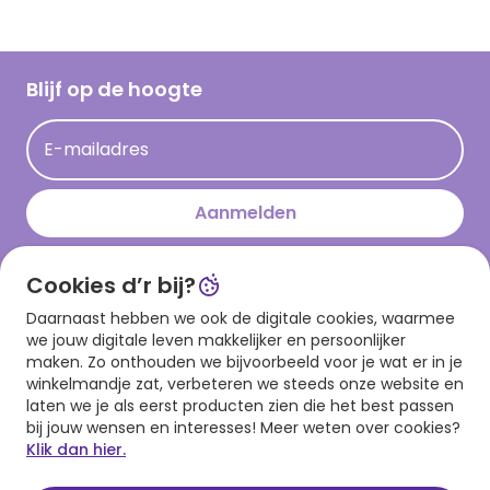
Vacatures
Inspiratieteksten
Inloggen retailer
Werken bij Hallmark
Cadeau inspiratie
Hallmark Kaartclub
Blijf op de hoogte
Kaartinspiratie
Acties
E-mailadres
Persberichten
Hallmark en Kinderpostzegels
Aanmelden
Cookies d’r bij?
Download onze app
Daarnaast hebben we ook de digitale cookies, waarmee
we jouw digitale leven makkelijker en persoonlijker
maken. Zo onthouden we bijvoorbeeld voor je wat er in je
winkelmandje zat, verbeteren we steeds onze website en
laten we je als eerst producten zien die het best passen
bij jouw wensen en interesses! Meer weten over cookies?
Klik dan hier.
Algemene voorwaarden
Privacy statement
Cookies