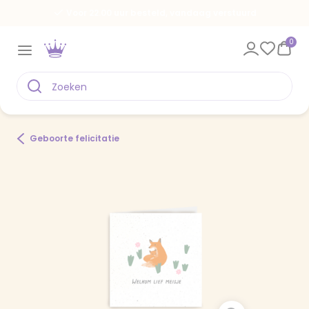
Voor 22.00 uur besteld, vandaag verstuurd
0
Geboorte felicitatie