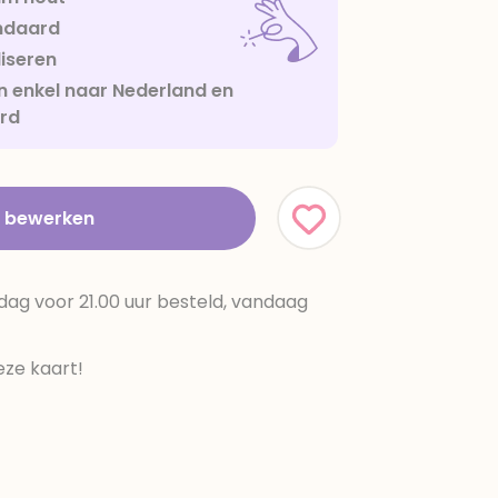
ndaard
iseren
 enkel naar Nederland en
urd
t bewerken
dag voor 21.00 uur besteld, vandaag
ze kaart!