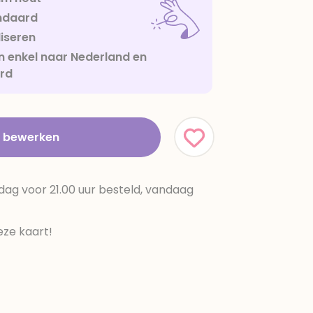
ndaard
iseren
 enkel naar Nederland en
urd
t bewerken
dag voor 21.00 uur besteld, vandaag
ze kaart!