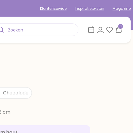
Klantenservice
Inspiratieteksten
Magazine
0
Chocolade
13 cm
am hout