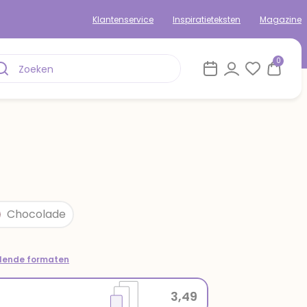
Klantenservice
Inspiratieteksten
Magazine
0
Chocolade
llende formaten
3,49