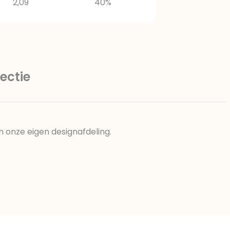
2,09
40%
ectie
n onze eigen designafdeling.