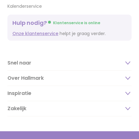
Kalenderservice
Hulp nodig?
Klantenservice is online
Onze klantenservice
helpt je graag verder.
Snel naar
Over Hallmark
Inspiratie
Over ons
Duurzaamheid
Zakelijk
Magazine
Vacatures
Inspiratieteksten
Inloggen retailer
Werken bij Hallmark
Cadeau inspiratie