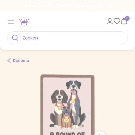
Voor 22.00 uur besteld, vandaag verstuurd
0
Diploma