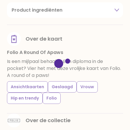
Product ingrediënten
suiker, cacaoboter, volle melkpoeder,
amandelen,cacaomassa, emulgator (sojalecithine),
natuurlijk vanille aroma, stabilisator: E420,
voedingszuur: citroenzuur E 330, verdikkingsmiddel
Over de kaart
E415, water, bevochtigingsmiddel E422, emulgator:
E433, kleurstoffen: E102, E110, E122: kan de activiteit en
Folio A Round Of Apaws
concentratie van kinderen negatief beïnvloeden,
Is een mijlpaal behaald? Een diploma in de
E133, E151. Chocolade bevat ten minste 34%
pocket? Vier het met deze vrolijke kaart van Folio.
cacaobestanddelen. Kan sporen van gluten
A round of a paws!
bevatten. Koel en droog bewaren.
Ansichtkaarten
Geslaagd
Vrouw
Hip en trendy
Folio
Over de collectie