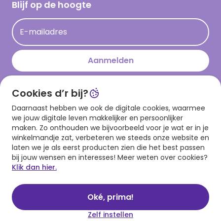
Hallmark Kaartclub
Blijf op de hoogte
Kaartinspiratie
Acties
E-mailadres
Persberichten
Hallmark en Kinderpostzegels
Aanmelden
Cookies d’r bij?
Download onze app
Daarnaast hebben we ook de digitale cookies, waarmee
we jouw digitale leven makkelijker en persoonlijker
maken. Zo onthouden we bijvoorbeeld voor je wat er in je
winkelmandje zat, verbeteren we steeds onze website en
laten we je als eerst producten zien die het best passen
bij jouw wensen en interesses! Meer weten over cookies?
Klik dan hier.
Algemene voorwaarden
Privacy statement
Cookies
© 1999 - 2025 Hallmark
Oké, prima!
Zelf instellen