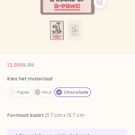
Price reduced from
to
12,99
16,99
Kies het materiaal
Papier
Hout
Chocolade
Formaat kaart
21.7 cm x 15.7 cm