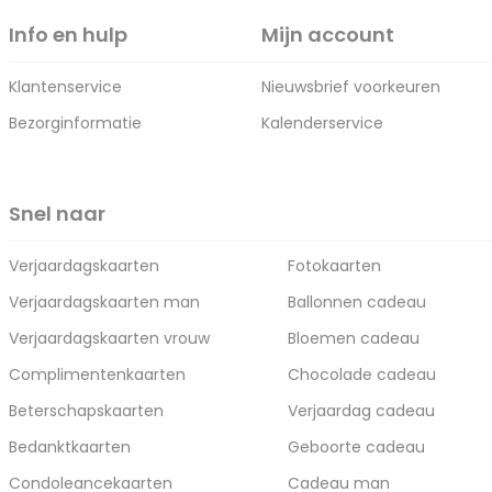
Info en hulp
Mijn account
Klantenservice
Nieuwsbrief voorkeuren
Bezorginformatie
Kalenderservice
Snel naar
Verjaardagskaarten
Fotokaarten
Verjaardagskaarten man
Ballonnen cadeau
Verjaardagskaarten vrouw
Bloemen cadeau
Complimentenkaarten
Chocolade cadeau
Beterschapskaarten
Verjaardag cadeau
Bedanktkaarten
Geboorte cadeau
Condoleancekaarten
Cadeau man