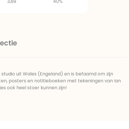
3,89
40%
ectie
n studio uit Wales (Engeland) en is befaamd om zijn
rten, posters en notitieboeken met tekeningen van Ian
ties ook heel stoer kunnen zijn!