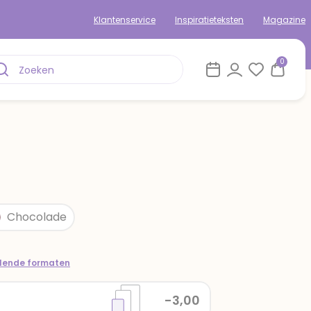
Klantenservice
Inspiratieteksten
Magazine
0
Chocolade
llende formaten
-3,00