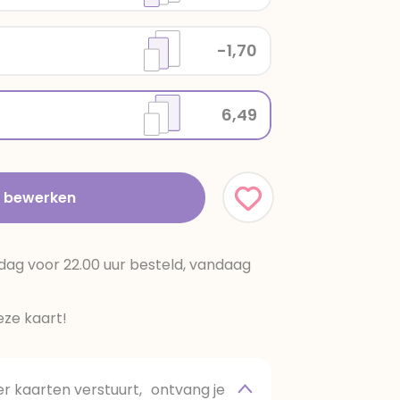
-1,70
6,49
t bewerken
dag voor 22.00 uur besteld, vandaag
ze kaart!
 kaarten verstuurt, ontvang je