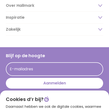
Over Hallmark
Inspiratie
Over ons
Duurzaamheid
Zakelijk
Magazine
Vacatures
Inspiratieteksten
Inloggen retailer
Werken bij Hallmark
Cadeau inspiratie
Hallmark Kaartclub
Blijf op de hoogte
Kaartinspiratie
Acties
E-mailadres
Persberichten
Hallmark en Kinderpostzegels
Aanmelden
Cookies d’r bij?
Download onze app
Daarnaast hebben we ook de digitale cookies, waarmee