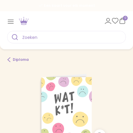
Een kaart voor elk moment
0
Diploma