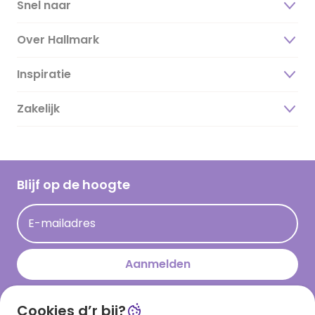
Snel naar
Over Hallmark
Inspiratie
Over ons
Duurzaamheid
Zakelijk
Magazine
Vacatures
Inspiratieteksten
Inloggen retailer
Werken bij Hallmark
Cadeau inspiratie
Hallmark Kaartclub
Blijf op de hoogte
Kaartinspiratie
Acties
E-mailadres
Persberichten
Hallmark en Kinderpostzegels
Aanmelden
Cookies d’r bij?