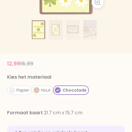
Price reduced from
to
12,99
16,99
Kies het materiaal
Papier
Hout
Chocolade
Formaat kaart
21.7 cm x 15.7 cm