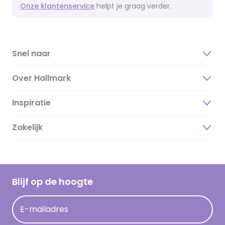
Onze klantenservice
helpt je graag verder.
Snel naar
Over Hallmark
Inspiratie
Over ons
Duurzaamheid
Zakelijk
Magazine
Vacatures
Inspiratieteksten
Inloggen retailer
Werken bij Hallmark
Cadeau inspiratie
Hallmark Kaartclub
Blijf op de hoogte
Kaartinspiratie
Acties
E-mailadres
Persberichten