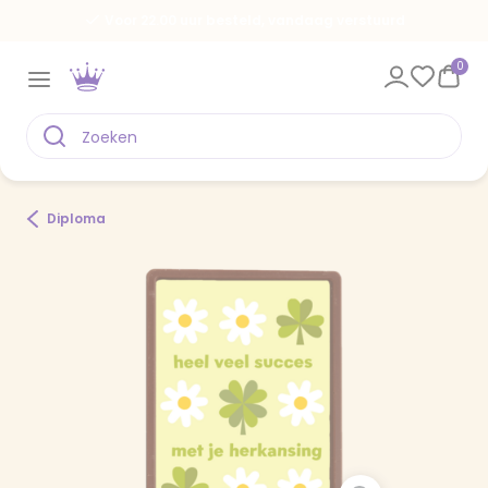
Voor 22.00 uur besteld, vandaag verstuurd
0
Diploma