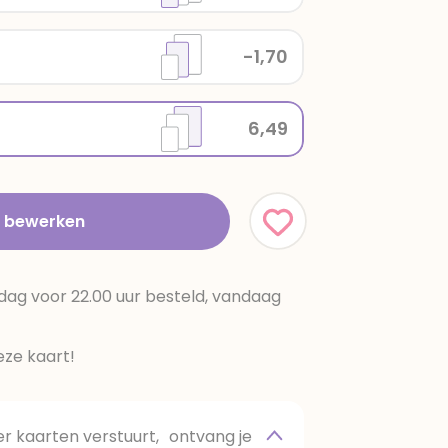
-1,70
6,49
t bewerken
dag voor 22.00 uur besteld, vandaag
ze kaart!
 kaarten verstuurt, ontvang je