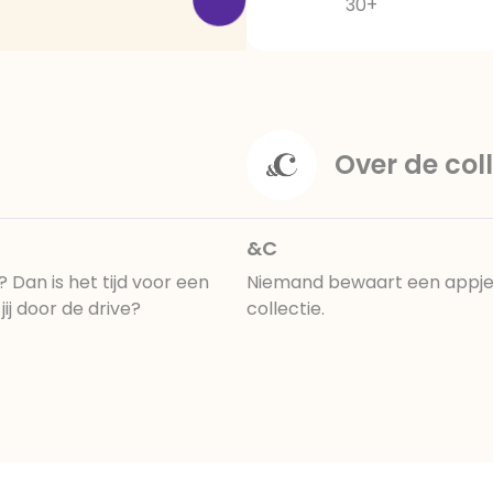
30+
Over de coll
&C
? Dan is het tijd voor een
Niemand bewaart een appje. 
ij door de drive?
collectie.