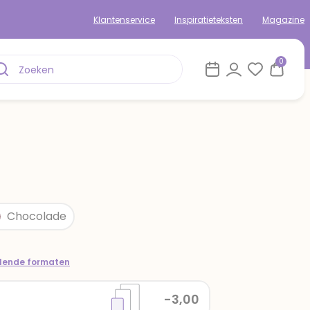
Klantenservice
Inspiratieteksten
Magazine
0
Chocolade
llende formaten
-3,00