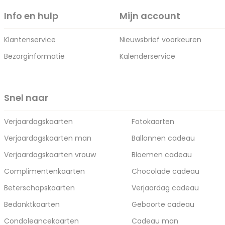
Info en hulp
Mijn account
Klantenservice
Nieuwsbrief voorkeuren
Bezorginformatie
Kalenderservice
Snel naar
Verjaardagskaarten
Fotokaarten
Verjaardagskaarten man
Ballonnen cadeau
Verjaardagskaarten vrouw
Bloemen cadeau
Complimentenkaarten
Chocolade cadeau
Beterschapskaarten
Verjaardag cadeau
Bedanktkaarten
Geboorte cadeau
Condoleancekaarten
Cadeau man