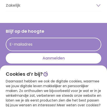
Duurzaamheid
Zakelijk
Magazine
Vacatures
Inspiratieteksten
Inloggen retailer
Werken bij Hallmark
Cadeau inspiratie
Hallmark Kaartclub
Blijf op de hoogte
Kaartinspiratie
Acties
E-mailadres
Persberichten
Hallmark en Kinderpostzegels
Aanmelden
Cookies d’r bij?
Download onze app
Daarnaast hebben we ook de digitale cookies, waarmee
we jouw digitale leven makkelijker en persoonlijker
maken. Zo onthouden we bijvoorbeeld voor je wat er in je
winkelmandje zat, verbeteren we steeds onze website en
laten we je als eerst producten zien die het best passen
bij jouw wensen en interesses! Meer weten over cookies?