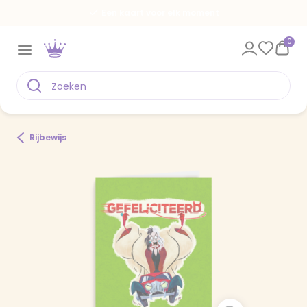
Een kaart voor elk moment
0
Rijbewijs