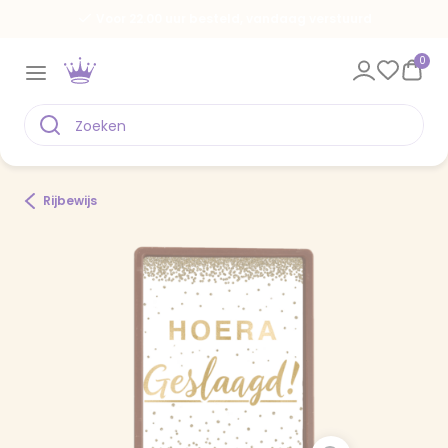
Voor 22.00 uur besteld, vandaag verstuurd
0
Rijbewijs