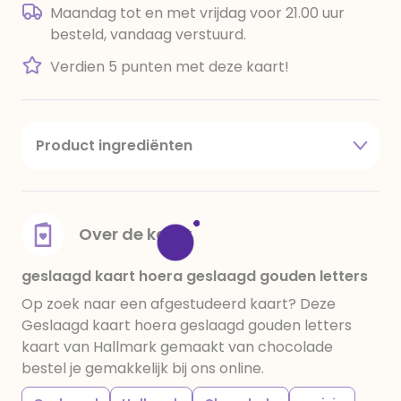
Maandag tot en met vrijdag voor 21.00 uur
besteld, vandaag verstuurd.
Verdien 5 punten met deze kaart!
Product ingrediënten
suiker, cacaoboter, volle melkpoeder,
amandelen,cacaomassa, emulgator (sojalecithine),
natuurlijk vanille aroma, stabilisator: E420,
voedingszuur: citroenzuur E 330, verdikkingsmiddel
Over de kaart
E415, water, bevochtigingsmiddel E422, emulgator:
E433, kleurstoffen: E102, E110, E122: kan de activiteit en
geslaagd kaart hoera geslaagd gouden letters
concentratie van kinderen negatief beïnvloeden,
Op zoek naar een afgestudeerd kaart? Deze
E133, E151. Chocolade bevat ten minste 34%
Geslaagd kaart hoera geslaagd gouden letters
cacaobestanddelen. Kan sporen van gluten
kaart van Hallmark gemaakt van chocolade
bevatten. Koel en droog bewaren.
bestel je gemakkelijk bij ons online.