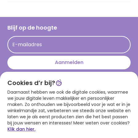
Vacatures
Inspiratieteksten
Inloggen retailer
Werken bij Hallmark
Cadeau inspiratie
Hallmark Kaartclub
Blijf op de hoogte
Kaartinspiratie
Acties
E-mailadres
Persberichten
Hallmark en Kinderpostzegels
Aanmelden
Cookies d’r bij?
Download onze app
Daarnaast hebben we ook de digitale cookies, waarmee
we jouw digitale leven makkelijker en persoonlijker
maken. Zo onthouden we bijvoorbeeld voor je wat er in je
winkelmandje zat, verbeteren we steeds onze website en
laten we je als eerst producten zien die het best passen
bij jouw wensen en interesses! Meer weten over cookies?
Klik dan hier.
Algemene voorwaarden
Privacy statement
Cookies