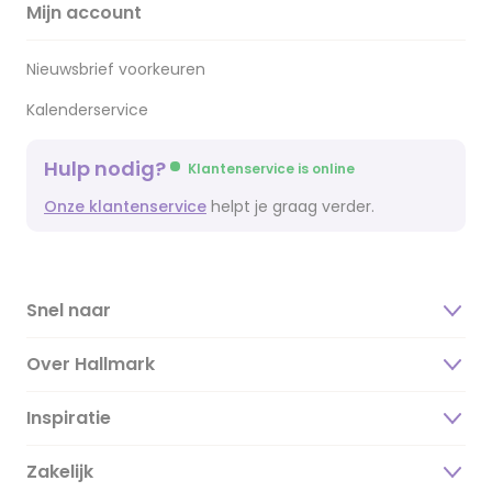
Mijn account
Nieuwsbrief voorkeuren
Kalenderservice
Hulp nodig?
Klantenservice is online
Onze klantenservice
helpt je graag verder.
Snel naar
Over Hallmark
Inspiratie
Over ons
Duurzaamheid
Zakelijk
Magazine