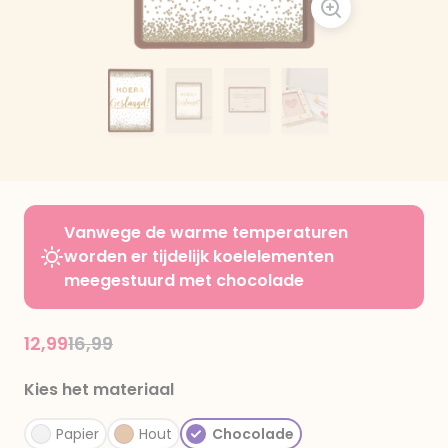
Vanwege de warme temperaturen
worden er tijdelijk koelelementen
meegestuurd met chocolade
Price reduced from
to
12,99
16,99
Kies het materiaal
Papier
Hout
Chocolade