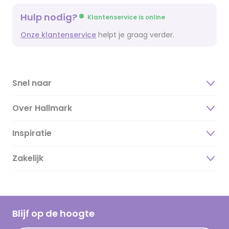
Hulp nodig?
Klantenservice is online
Onze klantenservice
helpt je graag verder.
Snel naar
Over Hallmark
Inspiratie
Over ons
Duurzaamheid
Zakelijk
Magazine
Vacatures
Inspiratieteksten
Inloggen retailer
Werken bij Hallmark
Cadeau inspiratie
Hallmark Kaartclub
Blijf op de hoogte
Kaartinspiratie