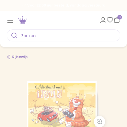
Voor 22.00 uur besteld, vandaag verstuurd
0
Rijbewijs