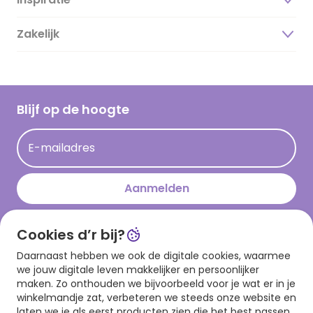
Over ons
Duurzaamheid
Zakelijk
Magazine
Vacatures
Inspiratieteksten
Inloggen retailer
Werken bij Hallmark
Cadeau inspiratie
Hallmark Kaartclub
Blijf op de hoogte
Kaartinspiratie
Acties
E-mailadres
Persberichten
Hallmark en Kinderpostzegels
Aanmelden
Cookies d’r bij?
Download onze app
Daarnaast hebben we ook de digitale cookies, waarmee
we jouw digitale leven makkelijker en persoonlijker
maken. Zo onthouden we bijvoorbeeld voor je wat er in je
winkelmandje zat, verbeteren we steeds onze website en
laten we je als eerst producten zien die het best passen