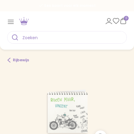
Een kaart voor elk moment
0
Rijbewijs