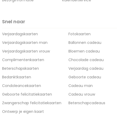
Bezorginformatie
Kalenderservice
Snel naar
Verjaardagskaarten
Fotokaarten
Verjaardagskaarten man
Ballonnen cadeau
Verjaardagskaarten vrouw
Bloemen cadeau
Complimentenkaarten
Chocolade cadeau
Beterschapskaarten
Verjaardag cadeau
Bedanktkaarten
Geboorte cadeau
Condoleancekaarten
Cadeau man
Geboorte felicitatiekaarten
Cadeau vrouw
Zwangerschap felicitatiekaarten
Beterschapcadeaus
Ontwerp je eigen kaart