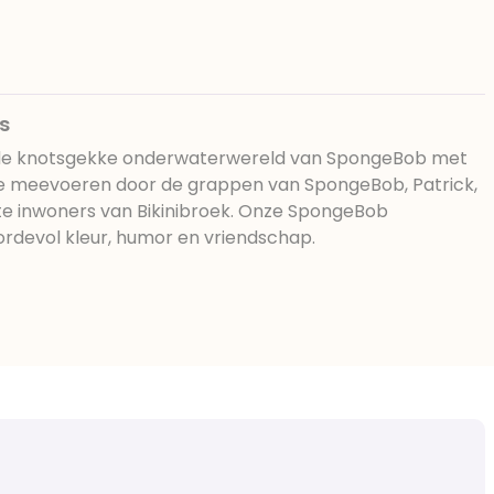
s
 in de knotsgekke onderwaterwereld van SpongeBob met
at je meevoeren door de grappen van SpongeBob, Patrick,
ete inwoners van Bikinibroek. Onze SpongeBob
ordevol kleur, humor en vriendschap.