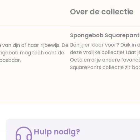
Over de collectie
Spongebob Squarepant
Ben jij er klaar voor? Duik
an zijn of haar rijbewijs. De
deze vrolijke collectie! La
pongebob mag toch echt de
Octo en al je andere favori
npasbaar.
SquarePants collectie zit bo
Hulp nodig?