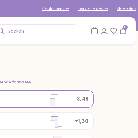
Klantenservice
Inspiratieteksten
Magazine
0
llende formaten
3,49
+1,30