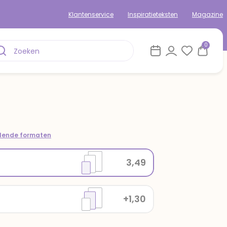
Klantenservice
Inspiratieteksten
Magazine
0
llende formaten
3,49
+1,30