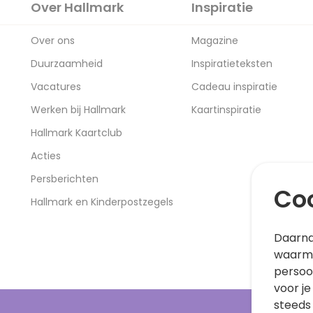
Over Hallmark
Inspiratie
Over ons
Magazine
Duurzaamheid
Inspiratieteksten
Vacatures
Cadeau inspiratie
Werken bij Hallmark
Kaartinspiratie
Hallmark Kaartclub
Acties
Persberichten
Coo
Hallmark en Kinderpostzegels
Daarna
waarme
persoo
voor je
steeds