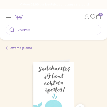
Voor 22.00 uur besteld, vandaag verstuurd
0
Zwemdiploma