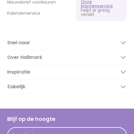
Onze
Nieuwsbrief voorkeuren
klantenservice
helpt je graag
Kalenderservice
verder.
Snel naar
Over Hallmark
Inspiratie
Over ons
Duurzaamheid
Zakelijk
Magazine
Vacatures
Inspiratieteksten
Inloggen retailer
Werken bij Hallmark
Cadeau inspiratie
Hallmark Kaartclub
Blijf op de hoogte
Kaartinspiratie
Acties