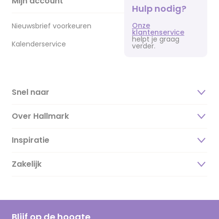
Mijn account
Hulp nodig?
Onze
Nieuwsbrief voorkeuren
klantenservice
helpt je graag
Kalenderservice
verder.
Snel naar
Over Hallmark
Inspiratie
Over ons
Duurzaamheid
Zakelijk
Magazine
Vacatures
Inspiratieteksten
Inloggen retailer
Werken bij Hallmark
Cadeau inspiratie
Hallmark Kaartclub
Blijf op de hoogte