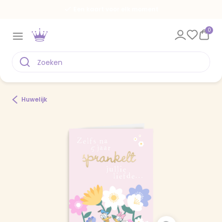
Een kaart voor elk moment
0
Huwelijk