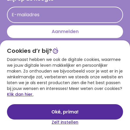
Kaartinspiratie
Acties
E-mailadres
Persberichten
Hallmark en Kinderpostzegels
Aanmelden
Cookies d’r bij?
Download onze app
Daarnaast hebben we ook de digitale cookies, waarmee
we jouw digitale leven makkelijker en persoonlijker
maken. Zo onthouden we bijvoorbeeld voor je wat er in je
winkelmandje zat, verbeteren we steeds onze website en
laten we je als eerst producten zien die het best passen
bij jouw wensen en interesses! Meer weten over cookies?
Klik dan hier.
Algemene voorwaarden
Privacy statement
Cookies
© 1999 - 2025 Hallmark
Oké, prima!
Zelf instellen