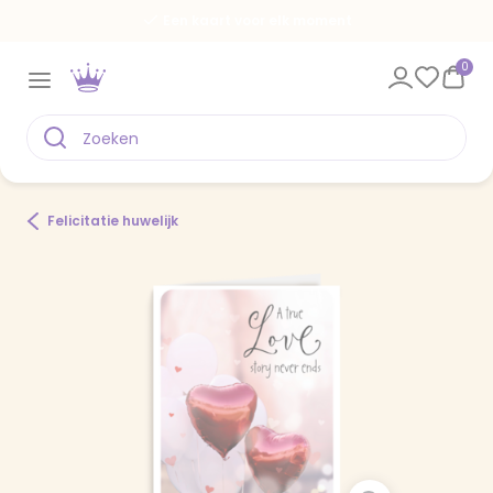
Een kaart voor elk moment
0
Felicitatie huwelijk