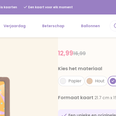
is kaarten
Een kaart voor elk moment
Verjaardag
Beterschap
Ballonnen
12,99
Price reduced f
to
16,99
Kies het materiaal
Papier
Hout
Formaat kaart
21.7 cm x 
Een unieke en originel