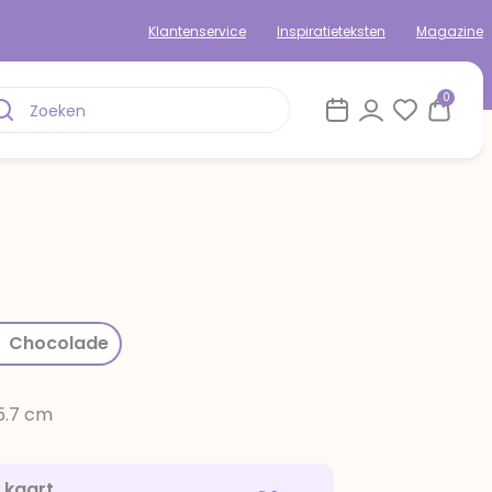
Klantenservice
Inspiratieteksten
Magazine
0
rom
Chocolade
15.7 cm
e kaart