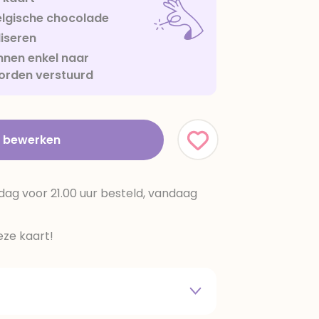
lgische chocolade
iseren
nen enkel naar
orden verstuurd
t bewerken
dag voor 21.00 uur besteld, vandaag
ze kaart!
 melkpoeder,