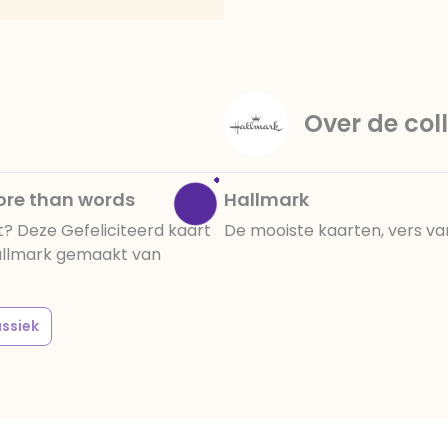
amandelen,cacaomassa, em
vanille aroma, stabilisato
330, verdikkingsmiddel E4
E422, emulgator: E433, kleu
activiteit en concentrati
Over de coll
be√Ønvloeden, E133, E151
cacaobestanddelen. Kan 
en droog bewaren.
More than words
Hallmark
? Deze Gefeliciteerd kaart
De mooiste kaarten, vers va
Hallmark gemaakt van
assiek