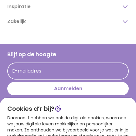
Inspiratie
Over ons
Duurzaamheid
Zakelijk
Magazine
Vacatures
Inspiratieteksten
Inloggen retailer
Werken bij Hallmark
Cadeau inspiratie
Hallmark Kaartclub
Blijf op de hoogte
Kaartinspiratie
Acties
E-mailadres
Persberichten
Hallmark en Kinderpostzegels
Aanmelden
Cookies d’r bij?
Download onze app
Daarnaast hebben we ook de digitale cookies, waarmee
we jouw digitale leven makkelijker en persoonlijker
maken. Zo onthouden we bijvoorbeeld voor je wat er in je