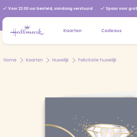
Voor 22.00 uur besteld, vandaag verstuurd
Spaar voor grat
Kaarten
Cadeaus
Home
Kaarten
Huwelijk
Felicitatie huwelijk