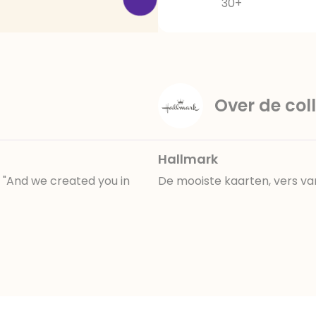
30+
Over de coll
Hallmark
 "And we created you in
De mooiste kaarten, vers va