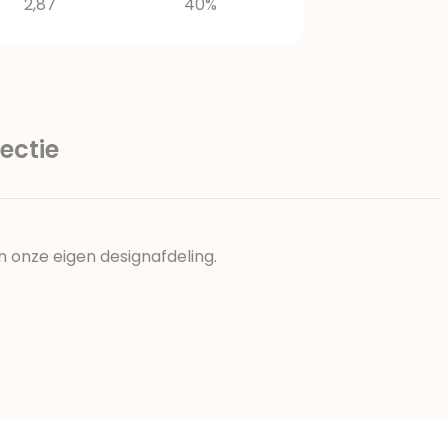
2,87
40%
ectie
n onze eigen designafdeling.