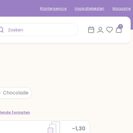
Klantenservice
Inspiratieteksten
Magazine
0
Chocolade
llende formaten
-1,30