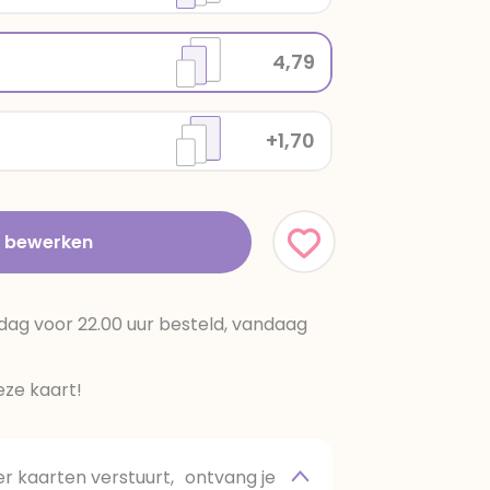
4,79
+1,70
t bewerken
dag voor 22.00 uur besteld, vandaag
ze kaart!
 kaarten verstuurt, ontvang je