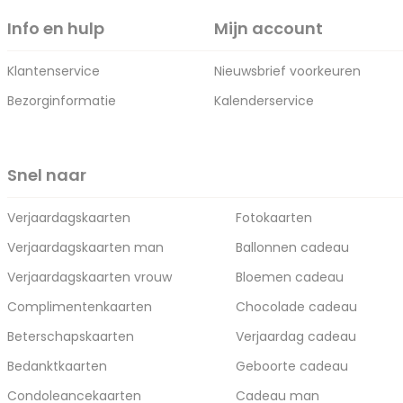
Info en hulp
Mijn account
Klantenservice
Nieuwsbrief voorkeuren
Bezorginformatie
Kalenderservice
Snel naar
Verjaardagskaarten
Fotokaarten
Verjaardagskaarten man
Ballonnen cadeau
Verjaardagskaarten vrouw
Bloemen cadeau
Complimentenkaarten
Chocolade cadeau
Beterschapskaarten
Verjaardag cadeau
Bedanktkaarten
Geboorte cadeau
Condoleancekaarten
Cadeau man