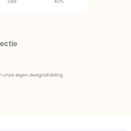
3,89
40%
ectie
n onze eigen designafdeling.