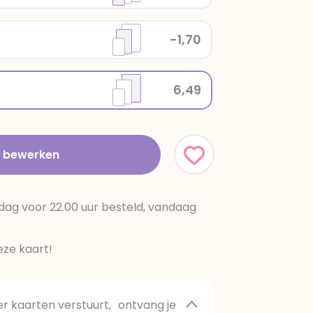
-1,70
6,49
t bewerken
dag voor 22.00 uur besteld, vandaag
ze kaart!
 kaarten verstuurt, ontvang je