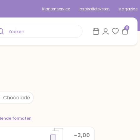
Klantenservice
Inspiratieteksten
Magazine
0
Chocolade
llende formaten
-3,00