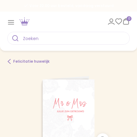
Voor 22.00 uur besteld, vandaag verstuurd
0
Felicitatie huwelijk