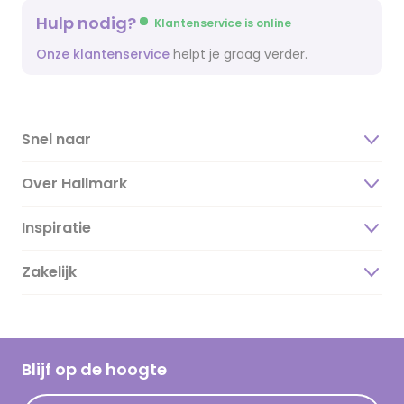
Hulp nodig?
Klantenservice is online
Onze klantenservice
helpt je graag verder.
Snel naar
Over Hallmark
Inspiratie
Over ons
Duurzaamheid
Zakelijk
Magazine
Vacatures
Inspiratieteksten
Inloggen retailer
Werken bij Hallmark
Cadeau inspiratie
Hallmark Kaartclub
Blijf op de hoogte
Kaartinspiratie
Acties