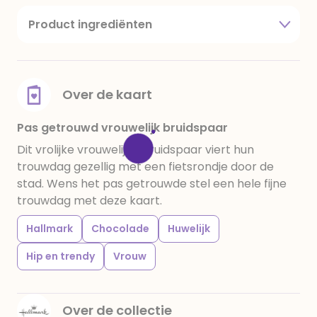
Product ingrediënten
suiker, cacaoboter, volle melkpoeder,
amandelen,cacaomassa, emulgator (sojalecithine),
natuurlijk vanille aroma, stabilisator: E420,
voedingszuur: citroenzuur E 330, verdikkingsmiddel
Over de kaart
E415, water, bevochtigingsmiddel E422, emulgator:
E433, kleurstoffen: E102, E110, E122: kan de activiteit en
Pas getrouwd vrouwelijk bruidspaar
concentratie van kinderen negatief beïnvloeden,
Dit vrolijke vrouwelijke bruidspaar viert hun
E133, E151. Chocolade bevat ten minste 34%
trouwdag gezellig met een fietsrondje door de
cacaobestanddelen. Kan sporen van gluten
stad. Wens het pas getrouwde stel een hele fijne
bevatten. Koel en droog bewaren.
trouwdag met deze kaart.
Hallmark
Chocolade
Huwelijk
Hip en trendy
Vrouw
Over de collectie