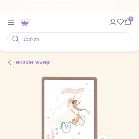
Voor 22.00 uur besteld, vandaag verstuurd
0
Felicitatie huwelijk