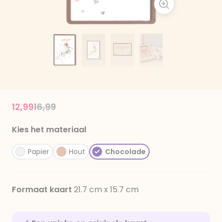
Price reduced from
to
12,99
16,99
Kies het materiaal
Papier
Hout
Chocolade
Formaat kaart
21.7 cm x 15.7 cm