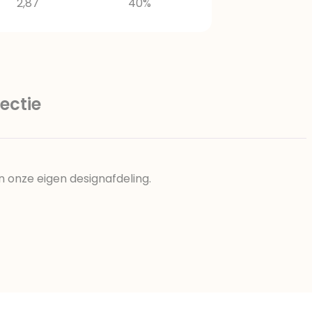
2,87
40%
ectie
n onze eigen designafdeling.