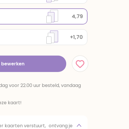
4,79
+1,70
t bewerken
dag voor 22.00 uur besteld, vandaag
ze kaart!
 kaarten verstuurt, ontvang je