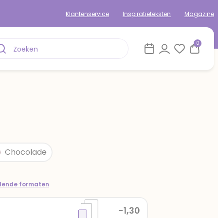
Klantenservice
Inspiratieteksten
Magazine
0
Chocolade
llende formaten
-1,30