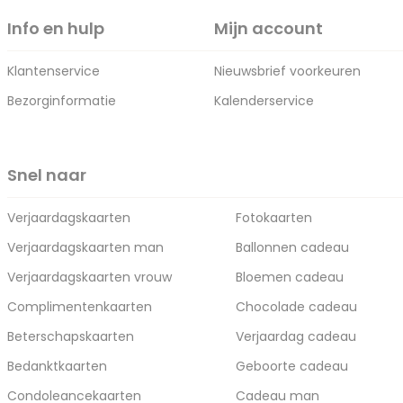
Info en hulp
Mijn account
Klantenservice
Nieuwsbrief voorkeuren
Bezorginformatie
Kalenderservice
Snel naar
Verjaardagskaarten
Fotokaarten
Verjaardagskaarten man
Ballonnen cadeau
Verjaardagskaarten vrouw
Bloemen cadeau
Complimentenkaarten
Chocolade cadeau
Beterschapskaarten
Verjaardag cadeau
Bedanktkaarten
Geboorte cadeau
Condoleancekaarten
Cadeau man