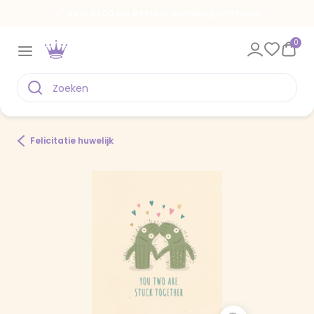
Voor 22.00 uur besteld, vandaag verstuurd
0
Felicitatie huwelijk