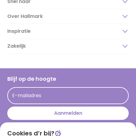
Snel naar
Over Hallmark
Inspiratie
Over ons
Duurzaamheid
Zakelijk
Magazine
Vacatures
Inspiratieteksten
Inloggen retailer
Werken bij Hallmark
Cadeau inspiratie
Hallmark Kaartclub
Blijf op de hoogte
Kaartinspiratie
Acties
E-mailadres
Persberichten
Hallmark en Kinderpostzegels
Aanmelden
Cookies d’r bij?