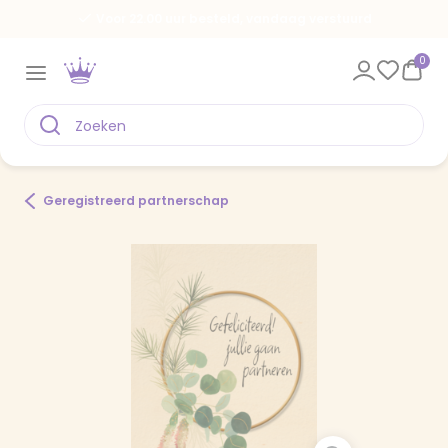
Voor 22.00 uur besteld, vandaag verstuurd
0
Geregistreerd partnerschap