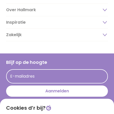
Over Hallmark
Inspiratie
Over ons
Duurzaamheid
Zakelijk
Magazine
Vacatures
Inspiratieteksten
Inloggen retailer
Werken bij Hallmark
Cadeau inspiratie
Hallmark Kaartclub
Blijf op de hoogte
Kaartinspiratie
Acties
E-mailadres
Persberichten
Hallmark en Kinderpostzegels
Aanmelden
Cookies d’r bij?
Download onze app