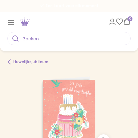
Een kaart voor elk moment
0
Huwelijksjubileum