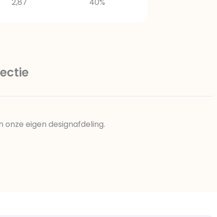
2,87
40%
ectie
n onze eigen designafdeling.