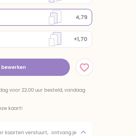
4,79
+1,70
t bewerken
dag voor 22.00 uur besteld, vandaag
ze kaart!
 kaarten verstuurt, ontvang je