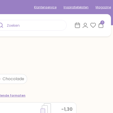
Klantenservice
Inspiratieteksten
Magazine
0
Chocolade
llende formaten
-1,30