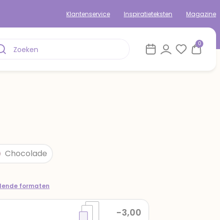
Klantenservice
Inspiratieteksten
Magazine
0
Chocolade
llende formaten
-3,00