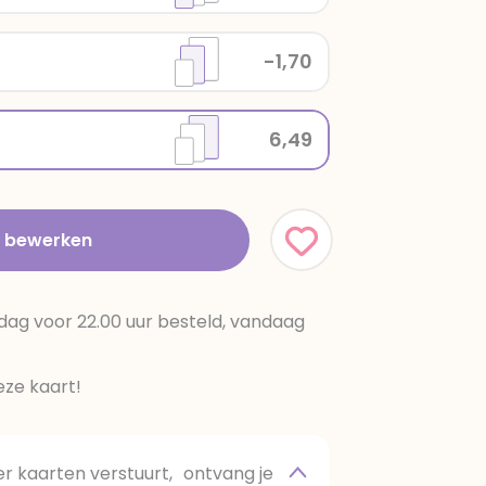
-1,70
6,49
t bewerken
dag voor 22.00 uur besteld, vandaag
ze kaart!
 kaarten verstuurt, ontvang je