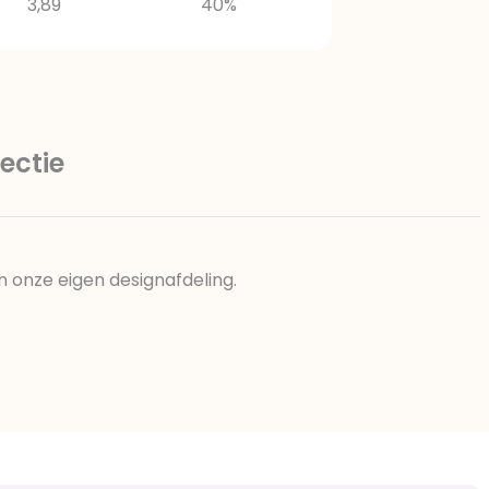
3,89
40%
ectie
n onze eigen designafdeling.