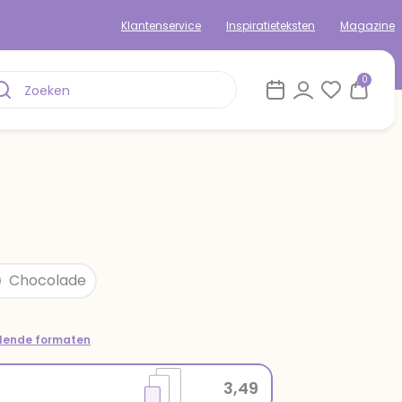
Klantenservice
Inspiratieteksten
Magazine
0
Chocolade
llende formaten
3,49