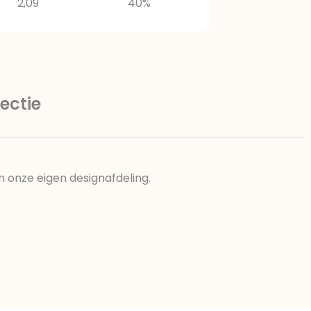
2,09
40%
ectie
n onze eigen designafdeling.