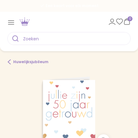
Een kaart voor elk moment
0
Huwelijksjubileum