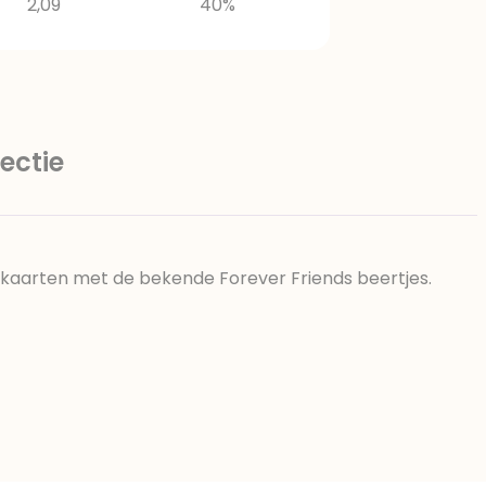
2,09
40%
ectie
e kaarten met de bekende Forever Friends beertjes.