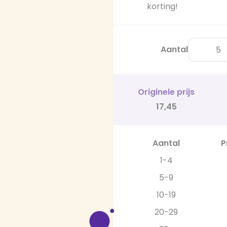
korting!
Aantal
Originele prijs
17,45
Aantal
P
1-4
5-9
10-19
20-29