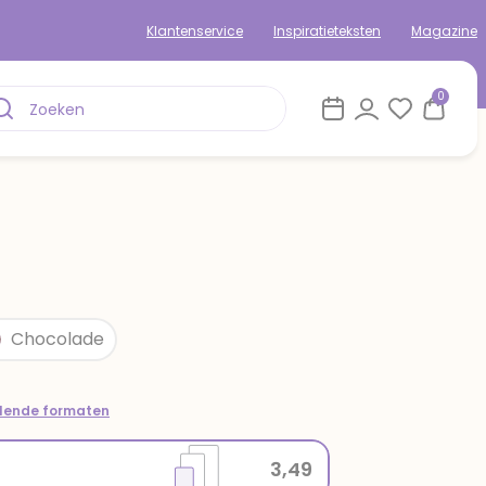
Klantenservice
Inspiratieteksten
Magazine
0
Chocolade
llende formaten
3,49