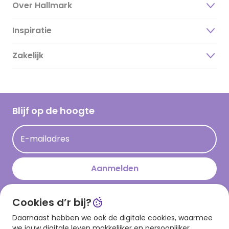
Over Hallmark
Inspiratie
Over ons
Duurzaamheid
Zakelijk
Magazine
Vacatures
Inspiratieteksten
Inloggen retailer
Werken bij Hallmark
Cadeau inspiratie
Hallmark Kaartclub
Blijf op de hoogte
Kaartinspiratie
Acties
E-mailadres
Persberichten
Hallmark en Kinderpostzegels
Aanmelden
Cookies d’r bij?
Download onze app
Daarnaast hebben we ook de digitale cookies, waarmee
we jouw digitale leven makkelijker en persoonlijker