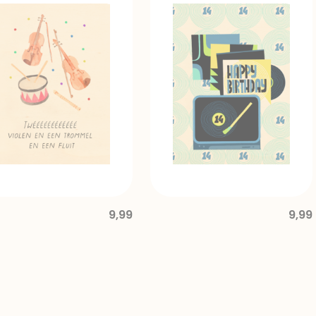
9,99
9,99
d from