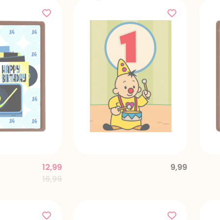
12,99
9,99
Price reduced from
to
16,99