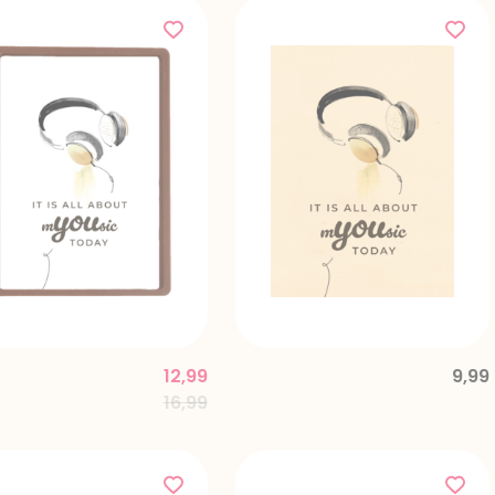
12,99
9,99
Price reduced from
to
16,99