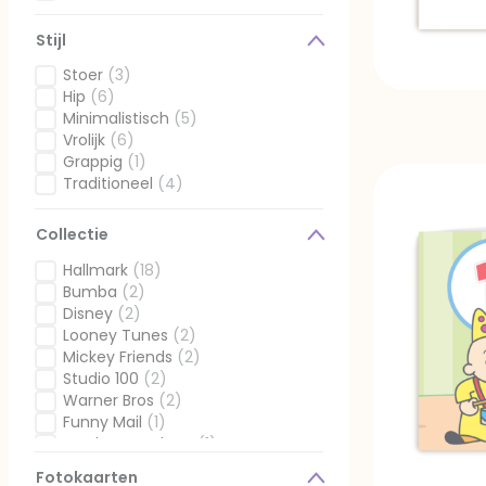
Gefilterd op Ontvanger: Kids neutraal
Stijl
Stoer
(3)
Gefilterd op Stijl: Stoer
Hip
(6)
Gefilterd op Stijl: Hip
Minimalistisch
(5)
Gefilterd op Stijl: Minimalistisch
Vrolijk
(6)
Gefilterd op Stijl: Vrolijk
Grappig
(1)
Gefilterd op Stijl: Grappig
Traditioneel
(4)
Gefilterd op Stijl: Traditioneel
Collectie
Hallmark
(18)
Gefilterd op Collectie: Hallmark
Bumba
(2)
Gefilterd op Collectie: Bumba
Disney
(2)
Gefilterd op Collectie: Disney
Looney Tunes
(2)
Gefilterd op Collectie: Looney Tunes
Mickey Friends
(2)
Gefilterd op Collectie: Mickey Friends
Studio 100
(2)
Gefilterd op Collectie: Studio 100
Warner Bros
(2)
Gefilterd op Collectie: Warner Bros
Funny Mail
(1)
Gefilterd op Collectie: Funny Mail
Zeg het vandaag
(1)
Gefilterd op Collectie: Zeg het vandaag
Fotokaarten