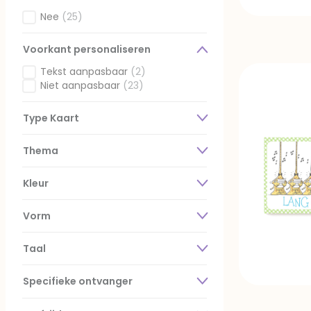
Nee
(25)
Gefilterd op Fotokaarten: Nee
Voorkant personaliseren
Tekst aanpasbaar
(2)
Gefilterd op Voorkant personaliseren: Tekst aanpasbaar
Niet aanpasbaar
(23)
Gefilterd op Voorkant personaliseren: Niet aanpasbaar
Type Kaart
Thema
Kleur
Vorm
Taal
Specifieke ontvanger