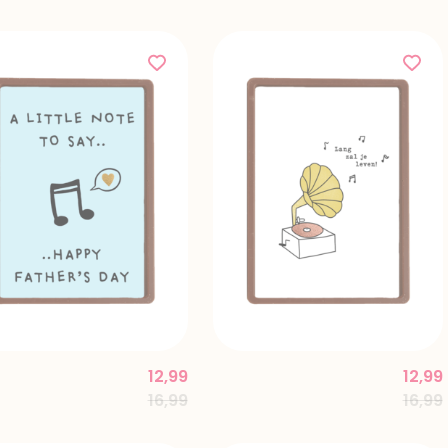
12,99
12,99
Price reduced from
to
Price
16,99
16,99