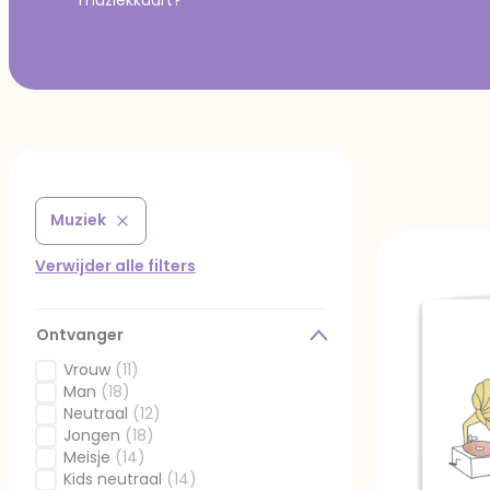
Muziek
Verwijder filter Gefilterd op Thema: Muziek
Verwijder alle filters
Ontvanger
Vrouw
(11)
Gefilterd op Ontvanger: Vrouw
Man
(18)
Gefilterd op Ontvanger: Man
Neutraal
(12)
Gefilterd op Ontvanger: Neutraal
Jongen
(18)
Gefilterd op Ontvanger: Jongen
Meisje
(14)
Gefilterd op Ontvanger: Meisje
Kids neutraal
(14)