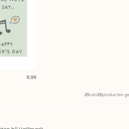
9,99
25
van
25
producten g