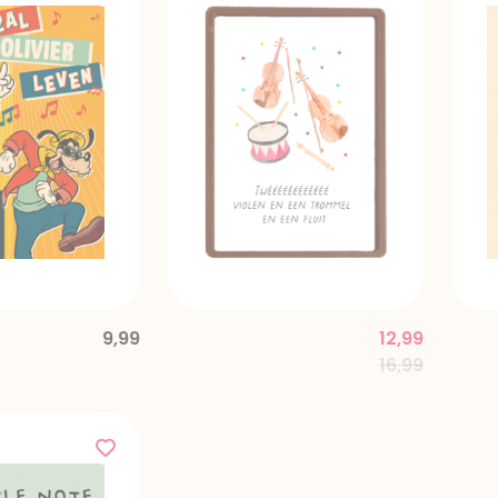
9,99
12,99
Price reduce
to
16,99