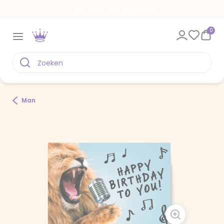
Een kaart voor elk moment
0
Man