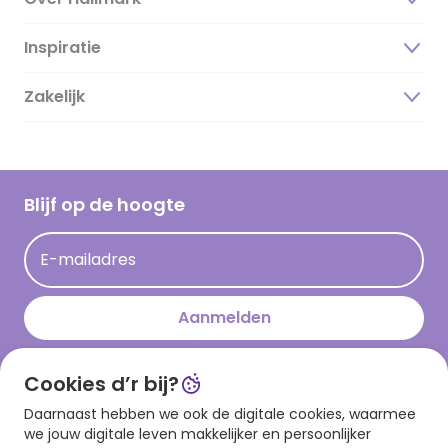
Inspiratie
Over ons
Duurzaamheid
Zakelijk
Magazine
Vacatures
Inspiratieteksten
Inloggen retailer
Werken bij Hallmark
Cadeau inspiratie
Hallmark Kaartclub
Blijf op de hoogte
Kaartinspiratie
Acties
E-mailadres
Persberichten
Hallmark en Kinderpostzegels
Aanmelden
Cookies d’r bij?
Download onze app
Daarnaast hebben we ook de digitale cookies, waarmee
we jouw digitale leven makkelijker en persoonlijker