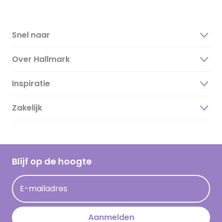
Snel naar
Over Hallmark
Inspiratie
Over ons
Duurzaamheid
Zakelijk
Magazine
Vacatures
Inspiratieteksten
Inloggen retailer
Werken bij Hallmark
Cadeau inspiratie
Hallmark Kaartclub
Blijf op de hoogte
Kaartinspiratie
Acties
E-mailadres
Persberichten
Hallmark en Kinderpostzegels
Aanmelden