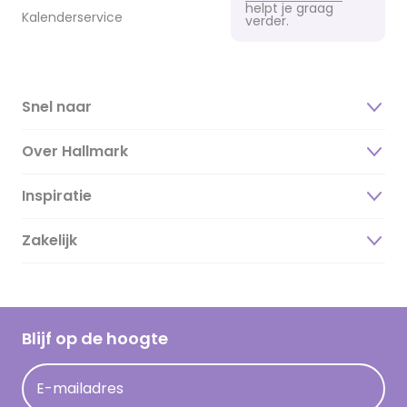
helpt je graag
Kalenderservice
verder.
Snel naar
Over Hallmark
Inspiratie
Over ons
Duurzaamheid
Zakelijk
Magazine
Vacatures
Inspiratieteksten
Inloggen retailer
Werken bij Hallmark
Cadeau inspiratie
Hallmark Kaartclub
Blijf op de hoogte
Kaartinspiratie
Acties
E-mailadres
Persberichten